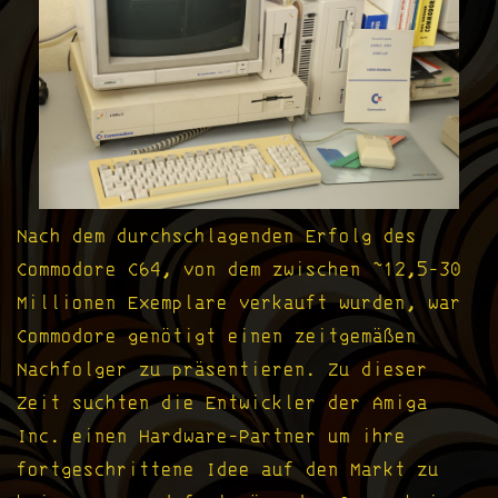
Nach dem durchschlagenden Erfolg des
Commodore C64, von dem zwischen ~12,5-30
Millionen Exemplare verkauft wurden, war
Commodore genötigt einen zeitgemäßen
Nachfolger zu präsentieren. Zu dieser
Zeit suchten die Entwickler der Amiga
Inc. einen Hardware-Partner um ihre
fortgeschrittene Idee auf den Markt zu